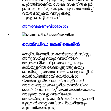
പൂർത്തിയാക്കിയ ശേഷം സ്‌ക്രീൻ കട്ടർ
ഉപയോഗിച്ച് മുറിക്കുക, കൂടാതെ വാർപ്പ്
വയർ മനുഷ്യ വസ്തുക്കളെ
ചുരുട്ടിക്കെട്ടിയതാണ്.
അന്വേഷണം
വിശദാംശം
വെൽഡിഡ് മെഷ് മെഷീൻ
നെറ്റ് ഡ്രോയിംഗ് കൺട്രോൾ സിസ്റ്റം
അനുസരിച്ച് വെഫ്റ്റ് വയറിൻ്റെ
അറ്റത്തിൻ്റെ നീളം അളക്കുകയും
കമ്പ്യൂട്ടറിൽ രേഖപ്പെടുത്തുകയും
ചെയ്യുക, അതേ സമയം ഓട്ടോമാറ്റിക്
വെൽഡിങ്ങിനായി വെൽഡിംഗ്
ട്രാൻസ്ഫോർമറിലേക്ക് വെഫ്റ്റ് വയർ
അയയ്ക്കുക; ഇലക്ട്രിക് വെൽഡിംഗ്
മെഷീൻ വഴി വാർപ്പ് വയർ യാന്ത്രികമായി
അടുത്ത വെഫ്റ്റ് വയറിലേക്ക്
അയയ്ക്കുന്നു; കൺട്രോൾ സിസ്റ്റം വഴി
മുഴുവൻ നെറ്റ് വലിംഗ് പ്രക്രിയയും
പൂർത്തിയാക്കുന്നു.