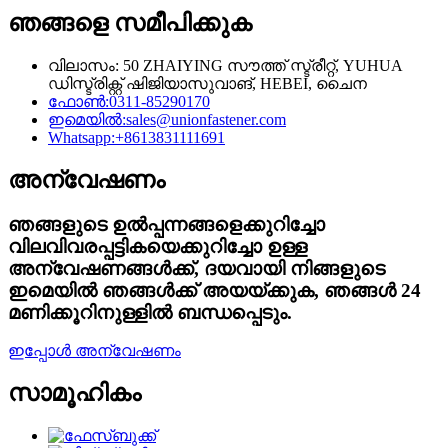
ഞങ്ങളെ സമീപിക്കുക
വിലാസം: 50 ZHAIYING സൗത്ത് സ്ട്രീറ്റ്, YUHUA
ഡിസ്ട്രിക്റ്റ് ഷിജിയാസുവാങ്, HEBEI, ചൈന
ഫോൺ:
0311-85290170
ഇമെയിൽ:
sales@unionfastener.com
Whatsapp:
+8613831111691
അന്വേഷണം
ഞങ്ങളുടെ ഉൽപ്പന്നങ്ങളെക്കുറിച്ചോ
വിലവിവരപ്പട്ടികയെക്കുറിച്ചോ ഉള്ള
അന്വേഷണങ്ങൾക്ക്, ദയവായി നിങ്ങളുടെ
ഇമെയിൽ ഞങ്ങൾക്ക് അയയ്ക്കുക, ഞങ്ങൾ 24
മണിക്കൂറിനുള്ളിൽ ബന്ധപ്പെടും.
ഇപ്പോൾ അന്വേഷണം
സാമൂഹികം