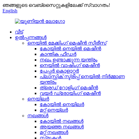
ഞങ്ങളുടെ വെബ്സൈറ്റുകളിലേക്ക് സ്വാഗതം!
English
വീട്
ഉൽപ്പന്നങ്ങൾ
നെയിൽ മേക്കിംഗ് മെഷീൻ സീരീസ്
കോയിൽ നെയിൽ മെഷീൻ
കാന്തിക ഫീഡർ
നഖം ഉണ്ടാക്കുന്ന യന്ത്രം
നെയിൽ വാഷിംഗ് മെഷീൻ
പേപ്പർ കൊളാറ്റർ
പ്ലാസ്റ്റിക് സ്ട്രിപ്പ് നെയിൽ നിർമ്മാണ
യന്ത്രം
ത്രെഡ് റോളിംഗ് മെഷീൻ
വയർ ഡ്രോയിംഗ് മെഷീൻ
നെയിലർ
കോയിൽ നെയിലർ
മറ്റ് നെയ്ലർ
നഖങ്ങൾ
കോയിൽ നഖങ്ങൾ
അയഞ്ഞ നഖങ്ങൾ
മറ്റ് നഖങ്ങൾ
സ്ക്രൂകൾ