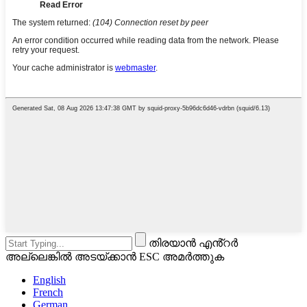
തിരയാൻ എൻ്റർ
അല്ലെങ്കിൽ അടയ്ക്കാൻ ESC അമർത്തുക
English
French
German