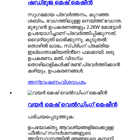
ഷഡ്ഭുജ മെഷ് മെഷീൻ
സുഗമമായ പ്രവർത്തനം, കുറഞ്ഞ
ശബ്‌ദം, വേഗത്തിലുള്ള നെയ്ത്ത് വേഗത.
മുഴുവൻ ഉപകരണങ്ങളും 2.2KW മോട്ടോർ
ഉപയോഗിച്ചാണ് പ്രവർത്തിപ്പിക്കുന്നത്,
വൈദ്യുതി ലാഭിക്കുന്നു. കൂടുതൽ
തൊഴിൽ ലാഭം, സ്പ്രിംഗ് പ്രക്രിയ
ഇല്ലാതാക്കിയതിൻ്റെ ഫലമായി, ഒരു
ഉപകരണം മതി, വിദഗ്ധ
തൊഴിലാളികൾക്ക് രണ്ട് പ്രവർത്തിക്കാൻ
കഴിയും. ഉപകരണങ്ങൾ.
അന്വേഷണം
വിശദാംശം
വയർ മെഷ് വെൽഡിംഗ് മെഷീൻ
പരിചയപ്പെടുത്തുക:
ഉപയോക്തൃ ആവശ്യങ്ങളിലേക്കുള്ള
ഫീൽഡ് സന്ദർശനങ്ങളുടെ
അടിസ്ഥാനത്തിൽ ഞങ്ങളുടെ കമ്പനി