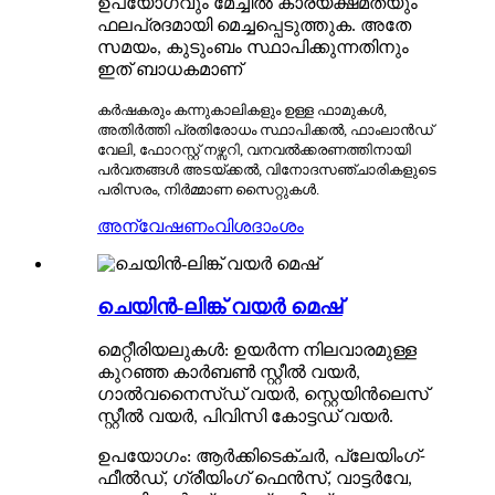
ഉപയോഗവും മേച്ചിൽ കാര്യക്ഷമതയും
ഫലപ്രദമായി മെച്ചപ്പെടുത്തുക. അതേ
സമയം, കുടുംബം സ്ഥാപിക്കുന്നതിനും
ഇത് ബാധകമാണ്
കർഷകരും കന്നുകാലികളും ഉള്ള ഫാമുകൾ,
അതിർത്തി പ്രതിരോധം സ്ഥാപിക്കൽ, ഫാംലാൻഡ്
വേലി, ഫോറസ്റ്റ് നഴ്സറി, വനവൽക്കരണത്തിനായി
പർവതങ്ങൾ അടയ്ക്കൽ, വിനോദസഞ്ചാരികളുടെ
പരിസരം, നിർമ്മാണ സൈറ്റുകൾ.
അന്വേഷണം
വിശദാംശം
ചെയിൻ-ലിങ്ക് വയർ മെഷ്
മെറ്റീരിയലുകൾ: ഉയർന്ന നിലവാരമുള്ള
കുറഞ്ഞ കാർബൺ സ്റ്റീൽ വയർ,
ഗാൽവനൈസ്ഡ് വയർ, സ്റ്റെയിൻലെസ്
സ്റ്റീൽ വയർ, പിവിസി കോട്ടഡ് വയർ.
ഉപയോഗം: ആർക്കിടെക്ചർ, പ്ലേയിംഗ്-
ഫീൽഡ്, ഗ്രീയിംഗ് ഫെൻസ്, വാട്ടർവേ,