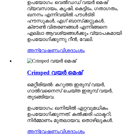
ഉപയോഗം: വെൽഡഡ് വയർ മെഷ്
വ്യവസായം, കൃഷി, കെട്ടിടം, ഗതാഗതം,
ഖനനം എന്നിവയിൽ പൗൾട്രി
ഹൗസുകൾ, എഗ് ബാസ്‌ക്കറ്റുകൾ,
ക്രൗൺ വിതരണങ്ങൾ എന്നിങ്ങനെ
എല്ലാ ആവശ്യങ്ങൾക്കും വ്യാപകമായി
ഉപയോഗിക്കുന്നു റീൻ, വേലി.
അന്വേഷണം
വിശദാംശം
Crimped വയർ മെഷ്
മെറ്റീരിയൽ: കറുത്ത ഇരുമ്പ് വയർ,
ഗാൽവനൈസ് ചെയ്ത ഇരുമ്പ് വയർ,
തുടങ്ങിയവ.
ഉപയോഗം: ഖനിയിൽ ഏറ്റവുമധികം
ഉപയോഗിക്കുന്നത്. കൽക്കരി ഫാക്ടറി,
നിർമ്മാണം മുതലായവ, തൊഴിലുകൾ.
അന്വേഷണം
വിശദാംശം