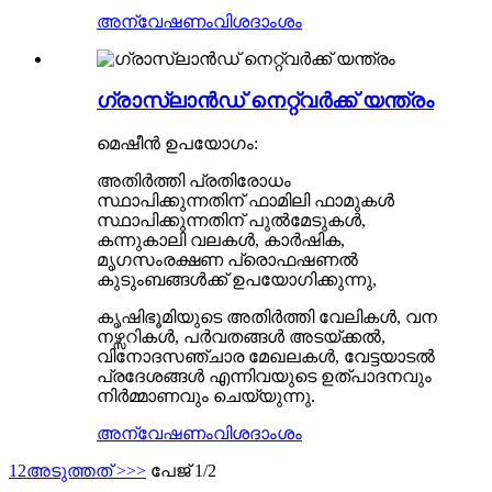
അന്വേഷണം
വിശദാംശം
ഗ്രാസ്ലാൻഡ് നെറ്റ്വർക്ക് യന്ത്രം
മെഷീൻ ഉപയോഗം:
അതിർത്തി പ്രതിരോധം
സ്ഥാപിക്കുന്നതിന് ഫാമിലി ഫാമുകൾ
സ്ഥാപിക്കുന്നതിന് പുൽമേടുകൾ,
കന്നുകാലി വലകൾ, കാർഷിക,
മൃഗസംരക്ഷണ പ്രൊഫഷണൽ
കുടുംബങ്ങൾക്ക് ഉപയോഗിക്കുന്നു,
കൃഷിഭൂമിയുടെ അതിർത്തി വേലികൾ, വന
നഴ്സറികൾ, പർവതങ്ങൾ അടയ്ക്കൽ,
വിനോദസഞ്ചാര മേഖലകൾ, വേട്ടയാടൽ
പ്രദേശങ്ങൾ എന്നിവയുടെ ഉത്പാദനവും
നിർമ്മാണവും ചെയ്യുന്നു.
അന്വേഷണം
വിശദാംശം
1
2
അടുത്തത് >
>>
പേജ് 1/2