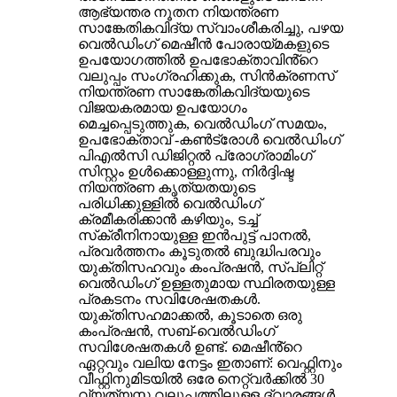
ആഭ്യന്തര നൂതന നിയന്ത്രണ
സാങ്കേതികവിദ്യ സ്വാംശീകരിച്ചു, പഴയ
വെൽഡിംഗ് മെഷീൻ പോരായ്മകളുടെ
ഉപയോഗത്തിൽ ഉപഭോക്താവിൻ്റെ
വലുപ്പം സംഗ്രഹിക്കുക, സിൻക്രണസ്
നിയന്ത്രണ സാങ്കേതികവിദ്യയുടെ
വിജയകരമായ ഉപയോഗം
മെച്ചപ്പെടുത്തുക, വെൽഡിംഗ് സമയം,
ഉപഭോക്താവ് -കൺട്രോൾ വെൽഡിംഗ്
പിഎൽസി ഡിജിറ്റൽ പ്രോഗ്രാമിംഗ്
സിസ്റ്റം ഉൾക്കൊള്ളുന്നു, നിർദ്ദിഷ്ട
നിയന്ത്രണ കൃത്യതയുടെ
പരിധിക്കുള്ളിൽ വെൽഡിംഗ്
ക്രമീകരിക്കാൻ കഴിയും, ടച്ച്
സ്‌ക്രീനിനായുള്ള ഇൻപുട്ട് പാനൽ,
പ്രവർത്തനം കൂടുതൽ ബുദ്ധിപരവും
യുക്തിസഹവും കംപ്രഷൻ, സ്പ്ലിറ്റ്
വെൽഡിംഗ് ഉള്ളതുമായ സ്ഥിരതയുള്ള
പ്രകടനം സവിശേഷതകൾ.
യുക്തിസഹമാക്കൽ, കൂടാതെ ഒരു
കംപ്രഷൻ, സബ്-വെൽഡിംഗ്
സവിശേഷതകൾ ഉണ്ട്. മെഷീൻ്റെ
ഏറ്റവും വലിയ നേട്ടം ഇതാണ്: വെഫ്റ്റിനും
വീഫ്റ്റിനുമിടയിൽ ഒരേ നെറ്റ്‌വർക്കിൽ 30
വ്യത്യസ്ത വലുപ്പത്തിലുള്ള ദ്വാരങ്ങൾ,