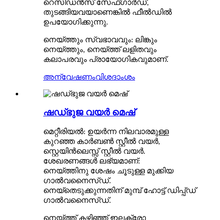
റെസിഡൻസ് സേഫ്ഗാർഡ്,
തുടങ്ങിയവയാണെങ്കിൽ ഫീൽഡിൽ
ഉപയോഗിക്കുന്നു.
നെയ്ത്തും സ്വഭാവവും: ലിങ്കും
നെയ്ത്തും, നെയ്ത്ത് ലളിതവും
കലാപരവും പ്രായോഗികവുമാണ്.
അന്വേഷണം
വിശദാംശം
ഷഡ്ഭുജ വയർ മെഷ്
മെറ്റീരിയൽ: ഉയർന്ന നിലവാരമുള്ള
കുറഞ്ഞ കാർബൺ സ്റ്റീൽ വയർ,
സ്റ്റെയിൻലെസ്സ് സ്റ്റീൽ വയർ.
ശേഖരണങ്ങൾ ലഭ്യമാണ്:
നെയ്ത്തിനു ശേഷം ചൂടുള്ള മുക്കിയ
ഗാൽവനൈസ്ഡ്.
നെയ്തെടുക്കുന്നതിന് മുമ്പ് ഹോട്ട് ഡിപ്പ്ഡ്
ഗാൽവനൈസ്ഡ്.
നെയ്ത്ത് കഴിഞ്ഞ് ഇലക്ട്രോ