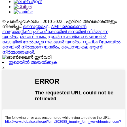
© പകർപ്പവകാശം - 2010-2022 : എല്ലാ അവകാശങ്ങളും
നിക്ഷിപ്തം.
സൈറ്റ്മാപ്പ്
-
AMP മൊബൈൽ
ഓട്ടോമാറ്റിക് റൂഫിംഗ് കോയിൽ നെയിൽ നിർമ്മാണ
യന്ത്രം
,
ചൈന നഖം
,
ഉയർന്ന കാർബൺ നെയിൽ
,
കോയിൽ മേൽക്കൂര നഖങ്ങൾ യന്ത്രം
,
റൂഫിംഗ് കോയിൽ
നെയിൽ നിർമ്മാണ യന്ത്രം
,
ചൈനയിലെ ആണി
നിർമ്മാതാക്കൾ
,
ഇമെയിൽ അയയ്ക്കുക
x