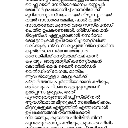
വെഫ്റ്റ് വയർ നേരെയാക്കാനും സ്റ്റെപ്പർ
മോട്ടോർ ഉപയോഗിച്ച് ഫണലിലേക്ക്
മുറിക്കാനും സ്വയം വയർ വീഴുന്നു, വയർ
വയർ സാധാരണമല്ല, ഫാൾ വയർ
സാധാരണമാകുന്നത് വരെ സസ്പെൻഡ്
ചെയ്ത ഉപകരണങ്ങൾ, ഗ്രിഡ് ഫൈൻ-
ട്യൂണിംഗ് എളുപ്പമാക്കാൻ സെർവോ
മോട്ടോറുകൾ ഉപയോഗിച്ച് നെറ്റ്‌വർക്ക്
വലിക്കുക, ഗ്രിഡ് വലുപ്പത്തിൻ്റെ ഉയർന്ന
കൃത്യത, സെർവോ മോട്ടോർ
സൈക്ലിക്ക് നെറ്റ്‌വർക്ക് വലിക്കാൻ
കഴിയും, ഓട്ടോമാറ്റിക് കൺസ്ട്രക്ഷൻ
കോയിൽ മെഷ് ലൈൻ വെൽഡർ
വെൽഡിംഗ് വേഗത, മാത്രം
ആവശ്യമുള്ള 2 ആളുകൾക്ക്
പ്രവർത്തനം പൂർത്തിയാക്കാൻ കഴിയും,
ലളിതവും പഠിക്കാൻ എളുപ്പവുമാണ്.
ഉൽപ്പന്നം ഉരുട്ടാം, അത്
പുറത്തുവരുമ്പോൾ ടച്ച് സ്‌ക്രീനിൽ
ആവശ്യമായ മീറ്ററുകൾ സജ്ജീകരിക്കാം,
മീറ്ററുകളുടെ എണ്ണത്തിൽ എത്തുമ്പോൾ
ഉപകരണങ്ങൾ യാന്ത്രികമായി
നിലയ്ക്കും, കൂടാതെ ഫിലിമിൽ നിന്ന്
പുറത്തുവരാനും കഴിയും, കൂടാതെ ഫിലിം
സ്വയമേവ ആകും ഒരു മെഷ് വലിക്കൽ