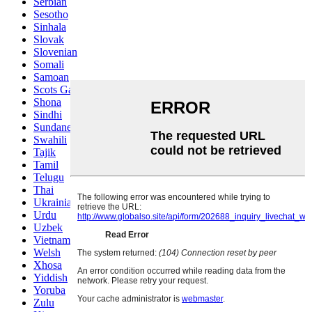
Serbian
Sesotho
Sinhala
Slovak
Slovenian
Somali
Samoan
Scots Gaelic
Shona
Sindhi
Sundanese
Swahili
Tajik
Tamil
Telugu
Thai
Ukrainian
Urdu
Uzbek
Vietnamese
Welsh
Xhosa
Yiddish
Yoruba
Zulu