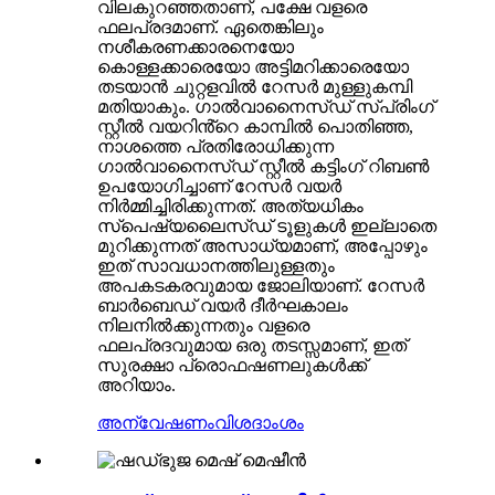
വിലകുറഞ്ഞതാണ്, പക്ഷേ വളരെ
ഫലപ്രദമാണ്. ഏതെങ്കിലും
നശീകരണക്കാരനെയോ
കൊള്ളക്കാരെയോ അട്ടിമറിക്കാരെയോ
തടയാൻ ചുറ്റളവിൽ റേസർ മുള്ളുകമ്പി
മതിയാകും. ഗാൽവാനൈസ്ഡ് സ്പ്രിംഗ്
സ്റ്റീൽ വയറിൻ്റെ കാമ്പിൽ പൊതിഞ്ഞ,
നാശത്തെ പ്രതിരോധിക്കുന്ന
ഗാൽവാനൈസ്ഡ് സ്റ്റീൽ കട്ടിംഗ് റിബൺ
ഉപയോഗിച്ചാണ് റേസർ വയർ
നിർമ്മിച്ചിരിക്കുന്നത്. അത്യധികം
സ്പെഷ്യലൈസ്ഡ് ടൂളുകൾ ഇല്ലാതെ
മുറിക്കുന്നത് അസാധ്യമാണ്, അപ്പോഴും
ഇത് സാവധാനത്തിലുള്ളതും
അപകടകരവുമായ ജോലിയാണ്. റേസർ
ബാർബെഡ് വയർ ദീർഘകാലം
നിലനിൽക്കുന്നതും വളരെ
ഫലപ്രദവുമായ ഒരു തടസ്സമാണ്, ഇത്
സുരക്ഷാ പ്രൊഫഷണലുകൾക്ക്
അറിയാം.
അന്വേഷണം
വിശദാംശം