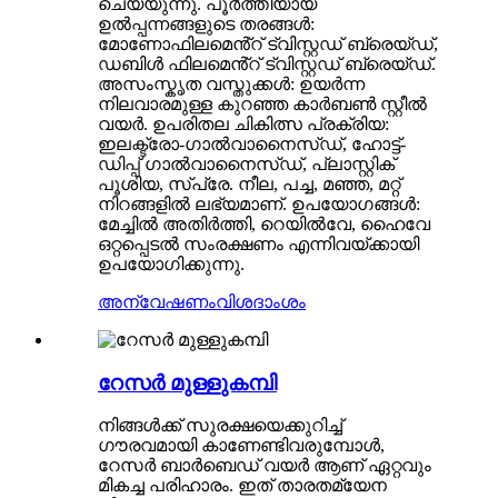
ചെയ്യുന്നു. പൂർത്തിയായ
ഉൽപ്പന്നങ്ങളുടെ തരങ്ങൾ:
മോണോഫിലമെൻ്റ് ട്വിസ്റ്റഡ് ബ്രെയ്ഡ്,
ഡബിൾ ഫിലമെൻ്റ് ട്വിസ്റ്റഡ് ബ്രെയ്ഡ്.
അസംസ്കൃത വസ്തുക്കൾ: ഉയർന്ന
നിലവാരമുള്ള കുറഞ്ഞ കാർബൺ സ്റ്റീൽ
വയർ. ഉപരിതല ചികിത്സ പ്രക്രിയ:
ഇലക്ട്രോ-ഗാൽവാനൈസ്ഡ്, ഹോട്ട്-
ഡിപ്പ് ഗാൽവാനൈസ്ഡ്, പ്ലാസ്റ്റിക്
പൂശിയ, സ്പ്രേ. നീല, പച്ച, മഞ്ഞ, മറ്റ്
നിറങ്ങളിൽ ലഭ്യമാണ്. ഉപയോഗങ്ങൾ:
മേച്ചിൽ അതിർത്തി, റെയിൽവേ, ഹൈവേ
ഒറ്റപ്പെടൽ സംരക്ഷണം എന്നിവയ്ക്കായി
ഉപയോഗിക്കുന്നു.
അന്വേഷണം
വിശദാംശം
റേസർ മുള്ളുകമ്പി
നിങ്ങൾക്ക് സുരക്ഷയെക്കുറിച്ച്
ഗൗരവമായി കാണേണ്ടിവരുമ്പോൾ,
റേസർ ബാർബെഡ് വയർ ആണ് ഏറ്റവും
മികച്ച പരിഹാരം. ഇത് താരതമ്യേന